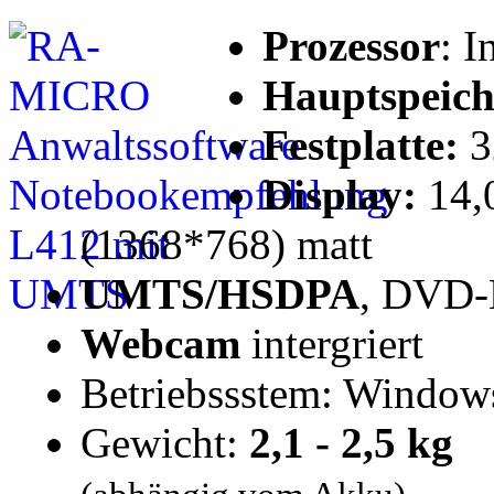
Prozessor
: I
Hauptspeich
Festplatte:
3
Display:
14,0
(1368*768) matt
UMTS/HSDPA
, DVD-
Webcam
intergriert
Betriebssstem: Windows
Gewicht:
2,1 - 2,5 kg