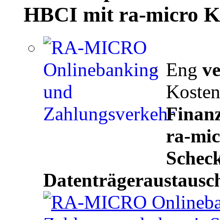
HBCI mit
ra-micro
Ka
Eng
ve
Koste
Finan
ra-mic
Schec
Datenträgeraustausc