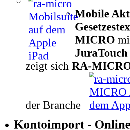
Mobile Akt
Gesetzestex
MICRO
mi
JuraTouch
zeigt sich
RA-MICR
der Branche
Kontoimport
- Onlin