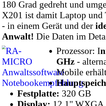
180 Grad gedreht und umge
X201 ist damit Laptop und 
- in einem Gerät und der
id
Anwalt!
Die Daten im Detai
Prozessor: I
n
GHz
- altern
Mobile erhält
Hauptspeich
Festplatte:
320 GB
Display:
12,1" WXGA 