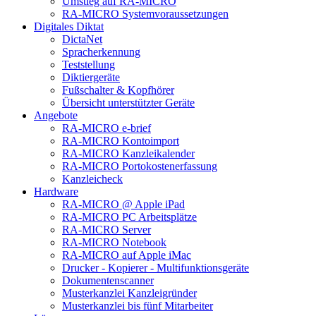
Umstieg auf RA-MICRO
RA-MICRO Systemvoraussetzungen
Digitales Diktat
DictaNet
Spracherkennung
Teststellung
Diktiergeräte
Fußschalter & Kopfhörer
Übersicht unterstützter Geräte
Angebote
RA-MICRO e-brief
RA-MICRO Kontoimport
RA-MICRO Kanzleikalender
RA-MICRO Portokostenerfassung
Kanzleicheck
Hardware
RA-MICRO @ Apple iPad
RA-MICRO PC Arbeitsplätze
RA-MICRO Server
RA-MICRO Notebook
RA-MICRO auf Apple iMac
Drucker - Kopierer - Multifunktionsgeräte
Dokumentenscanner
Musterkanzlei Kanzleigründer
Musterkanzlei bis fünf Mitarbeiter