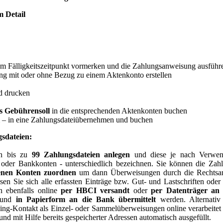
m Detail
um Fälligkeitszeitpunkt vormerken und die Zahlungsanweisung ausführ
ung mit oder ohne Bezug zu einem Aktenkonto erstellen
nd drucken
ls Gebührensoll
in die entsprechenden Aktenkonten buchen
um – in eine Zahlungsdateiübernehmen und buchen
gsdateien:
en bis zu
99 Zahlungsdateien anlegen
und diese je nach Verwend
t oder Bankkonten - unterschiedlich bezeichnen. Sie können die Zah
enen Konten zuordnen
um dann Überweisungen durch die Rechtsan
ssen Sie sich alle erfassten Einträge bzw. Gut- und Lastschriften o
n ebenfalls online
per HBCI versandt
oder
per Datenträger an
und
in Papierform an die Bank übermittelt
werden. Alternativ
g-Kontakt als Einzel- oder Sammelüberweisungen online verarbeite
 und mit Hilfe bereits gespeicherter Adressen automatisch ausgefüllt.