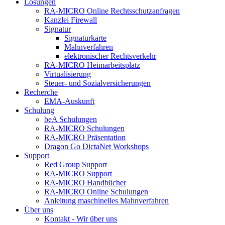
Lösungen
RA-MICRO Online Rechtsschutzanfragen
Kanzlei Firewall
Signatur
Signaturkarte
Mahnverfahren
elektronischer Rechtsverkehr
RA-MICRO Heimarbeitsplatz
Virtualisierung
Steuer- und Sozialversicherungen
Recherche
EMA-Auskunft
Schulung
beA Schulungen
RA-MICRO Schulungen
RA-MICRO Präsentation
Dragon Go DictaNet Workshops
Support
Red Group Support
RA-MICRO Support
RA-MICRO Handbücher
RA-MICRO Online Schulungen
Anleitung maschinelles Mahnverfahren
Über uns
Kontakt - Wir über uns