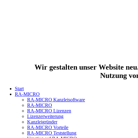
Wir gestalten unser Website neu. All
Nutzung von
Start
RA-MICRO
RA-MICRO Kanzleisoftware
RA-MICRO
RA-MICRO Lizenzen
Lizenzerweiterung
Kanzleigründer
RA-MICRO Vorteile
RA-MICRO Teststellung