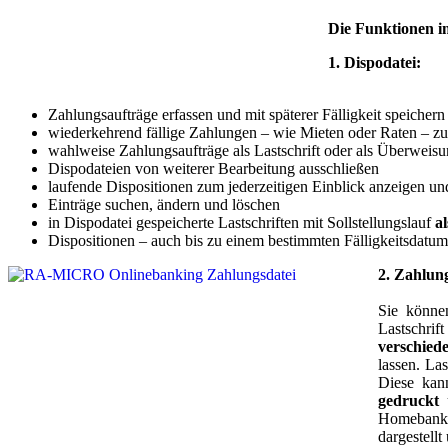
Die Funktionen i
1. Dispodatei:
Zahlungsaufträge erfassen und mit späterer Fälligkeit speichern
wiederkehrend fällige Zahlungen – wie Mieten oder Raten – z
wahlweise Zahlungsaufträge als Lastschrift oder als Überweis
Dispodateien von weiterer Bearbeitung ausschließen
laufende Dispositionen zum jederzeitigen Einblick anzeigen u
Einträge suchen, ändern und löschen
in Dispodatei gespeicherte Lastschriften mit Sollstellungslauf
a
Dispositionen – auch bis zu einem bestimmten Fälligkeitsdat
2. Zahlun
Sie könn
Lastschrif
verschied
lassen. La
Diese kan
gedruckt
Homebankin
dargestellt