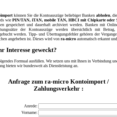
oimport
können Sie die Kontoauszüge beliebiger Banken
abholen
, d
rds wie
PIN/TAN, iTAN, mobile TAN, HBCI mit Chipkarte oder S
en gespeichert und dauerhaft archiviert werden. Banken mit Onl
ungssätze der Kontoauszüge werden übersichtlich mit Betrag, 
gebucht werden. Tipp- und Übertragungsfehler gehören der Vergangen
ichen angebeben ist. Dieses wird von
ra-micro
automatisch erkannt und
hr Interesse geweckt?
lgendes Formual ausfüllen. Wir setzen uns mit Ihnen in Verbindung un
ung bieten wir bundesweit als Dienstleistung an.
Anfrage zum
ra-micro
Kontoimport /
Zahlungsverkehr :
Anrede:
Vorname: